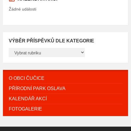
Žádné události
VÝBĚR PŘÍSPĚVKŮ DLE KATEGORIE
VÝBĚR
PŘÍSPĚVKŮ
DLE
KATEGORIE
O OBCI ČUČICE
PŘÍRODNÍ PARK OSLAVA
KALENDÁŘ AKCÍ
FOTOGALERIE