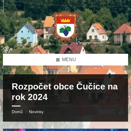
Skip
Skip
Skip
to
to
to
content
left
footer
sidebar
MENU
Rozpočet obce Čučice na
rok 2024
Domů
Novinky
/