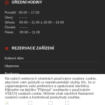
ÚŘEDNÍ HODINY
Pondělí: 09.00 – 17.00
Úterý: – – –
Středa: 09.00 – 11.00 a 18.00 – 19.00
Čtvrtek: – – –
Pátek: 09.00 – 11.00
REZERVACE ZAŘÍZENÍ
Kulturní dům
Ubytovna
Posilovna
Na našich webových stránkách používáme soubory cookie,
Sauna
abychom vám poskytli co nejrelevantnější služby tím, že si
zapamatujeme vaše preference a opakované návštěvy.
Kliknutím na tlačítko "Přijmout" souhlasíte s používáním
VŠECH souborů cookie. Můžete však navštívit Nastavení
souborů cookie a kontrolovat poskytnutý souhlas.