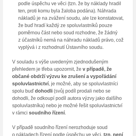
podle úspěchu ve věci (tzn. že by náklady hradil
ten, proti komu byla žaloba podána). Náhrada
nákladů je na zvážení soudu, ale lze konstatovat,
že buď hradí každý ze spoluvlastníků pouze
poměrnou část nebo soud rozhodne, že žádný
z účastníků nemá na náhradu nákladů právo, což
vyplývá i z rozhodnutí Ústavního soudu.
V souladu s výše uvedeným zjednodušeným
přehledem je třeba upozornit, že
v případě, že
občané obdrží výzvu ke zrušení a vypořádání
spoluvlastnictví
, je možné, aby se spoluvlastníci
spolu buď
dohodli
(svůj podíl prodali nebo se
dohodli, že odkoupí podíl autora výzvy jako dalšího
spoluvlastníka) nebo je možné řešit spoluvlastnictví
v rámci
soudního řízení
.
V případě soudního řízení nerozhoduje soud
o nákladech řízení podle úspěchu ve věci,
tzn. není