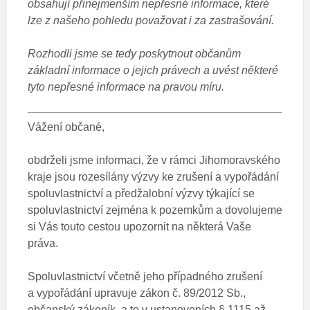
obsahují přinejmenším nepřesné informace, které
lze z našeho pohledu považovat i za zastrašování.
Rozhodli jsme se tedy poskytnout občanům
základní informace o jejich právech a uvést některé
tyto nepřesné informace na pravou míru.
Vážení občané,
obdrželi jsme informaci, že v rámci Jihomoravského
kraje jsou rozesílány výzvy ke zrušení a vypořádání
spoluvlastnictví a předžalobní výzvy týkající se
spoluvlastnictví zejména k pozemkům a dovolujeme
si Vás touto cestou upozornit na některá Vaše
práva.
Spoluvlastnictví včetně jeho případného zrušení
a vypořádání upravuje zákon č. 89/2012 Sb.,
občanský zákoník, a to v ustanoveních § 1115 až