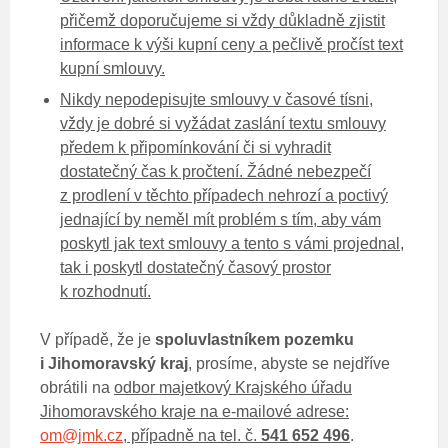
přičemž doporučujeme si vždy důkladně zjistit
informace k výši kupní ceny a pečlivě pročíst text
kupní smlouvy.
Nikdy nepodepisujte smlouvy v časové tísni,
vždy je dobré si vyžádat zaslání textu smlouvy
předem k připomínkování či si vyhradit
dostatečný čas k pročtení. Žádné nebezpečí
z prodlení v těchto případech nehrozí a poctivý
jednající by neměl mít problém s tím, aby vám
poskytl jak text smlouvy a tento s vámi projednal,
tak i poskytl dostatečný časový prostor
k rozhodnutí.
V případě, že je
spoluvlastníkem pozemku
i Jihomoravský kraj
, prosíme, abyste se nejdříve
obrátili na
odbor majetkový Krajského úřadu
Jihomoravského kraje na e-mailové adrese:
om@jmk.cz
, případně na tel. č.
541 652 496
.