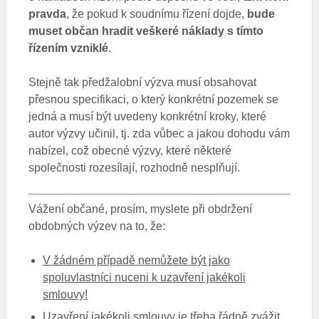
pravda
, že pokud k soudnímu řízení dojde,
bude
muset občan hradit veškeré náklady s tímto
řízením vzniklé
.
Stejně tak předžalobní výzva musí obsahovat
přesnou specifikaci, o který konkrétní pozemek se
jedná a musí být uvedeny konkrétní kroky, které
autor výzvy učinil, tj. zda vůbec a jakou dohodu vám
nabízel, což obecné výzvy, které některé
společnosti rozesílají, rozhodně nesplňují.
Vážení občané, prosím, myslete při obdržení
obdobných výzev na to, že:
V žádném případě nemůžete být jako
spoluvlastníci nuceni k uzavření jakékoli
smlouvy!
Uzavření jakékoli smlouvy je třeba řádně zvážit,