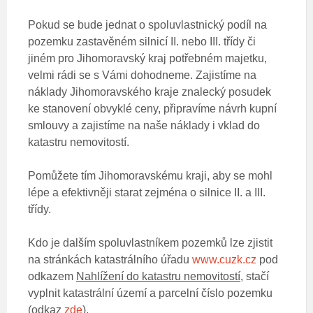
Pokud se bude jednat o spoluvlastnický podíl na
pozemku zastavěném silnicí II. nebo III. třídy či
jiném pro Jihomoravský kraj potřebném majetku,
velmi rádi se s Vámi dohodneme. Zajistíme na
náklady Jihomoravského kraje znalecký posudek
ke stanovení obvyklé ceny, připravíme návrh kupní
smlouvy a zajistíme na naše náklady i vklad do
katastru nemovitostí.
Pomůžete tím Jihomoravskému kraji, aby se mohl
lépe a efektivněji starat zejména o silnice II. a III.
třídy.
Kdo je dalším spoluvlastníkem pozemků lze zjistit
na stránkách katastrálního úřadu
www.cuzk.cz
pod
odkazem
Nahlížení do katastru nemovitostí
, stačí
vyplnit katastrální území a parcelní číslo pozemku
(odkaz
zde
).