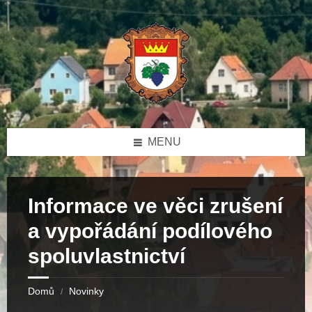
Skip
Skip
Skip
to
to
to
content
left
footer
sidebar
MENU
Informace ve věci zrušení
a vypořádání podílového
spoluvlastnictví
Domů
Novinky
/