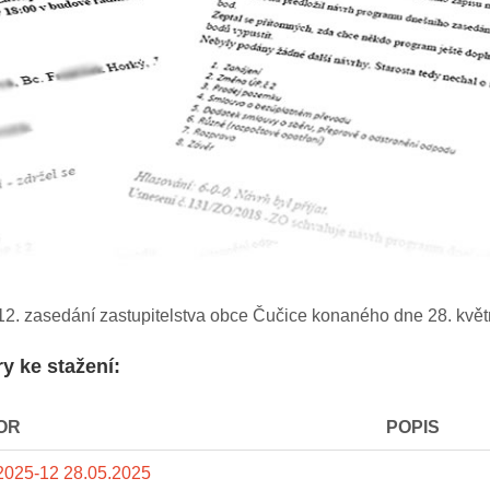
12. zasedání zastupitelstva obce Čučice konaného dne 28. kvě
y ke stažení:
OR
POPIS
2025-12 28.05.2025