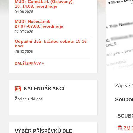
MUDr. Čermák st. (Oslavany),
10.-14.08. neordinuje
04.08.2026
MUDr. Nečesánek
27.07.-07.08. neordinuje
22.07.2026
Odpadní dvůr každou sobotu 15-16
hod.
26.03.2026
DALŠÍ ZPRÁVY »
Zápis z 
KALENDÁŘ AKCÍ
Soubor
Žádné události
SOUB
ZM 
VÝBĚR PŘÍSPĚVKŮ DLE