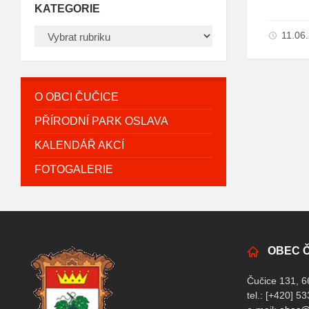
KATEGORIE
VÝBĚR
11.06
PŘÍSPĚVKŮ
DLE
KATEGORIE
O OBCI ČUČICE
PŘÍRODNÍ PARK OSLAVA
KALENDÁŘ AKCÍ
FOTOGALERIE
OBEC 
Čučice 131, 6
tel.: [+420] 5