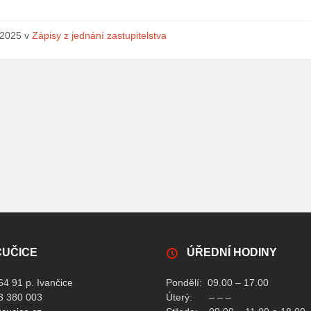
.2025
v
Zápisy z jednání zastupitelstva
ČUČICE
ÚŘEDNÍ HODINY
64 91 p. Ivančice
Pondělí: 09.00 – 17.00
33 380 003
Úterý: – – –